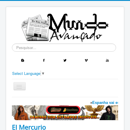
Pesquisar...
Select Language
▼
Ativar/Desativar
navegação
≡
»
Espanha vai estabelec
El Mercurio