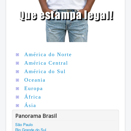
◙
América do Norte
◙
América Central
◙
América do Sul
◙
Oceania
◙
Europa
◙
África
◙
Ásia
Panorama Brasil
São Paulo
Rio Grande do Sul