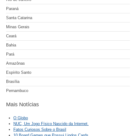
Paraná
Santa Catarina
Minas Gerais
Ceará
Bahia
Pará
Amazônas
Espírito Santo
Brasília
Pernambuco
Mais Notícias
O Globo
NUC, Um Jogo Físico Nascido da Internet.
Fatos Curiosos Sobre o Brasil
10 Board Games que Possui Lindos Cards