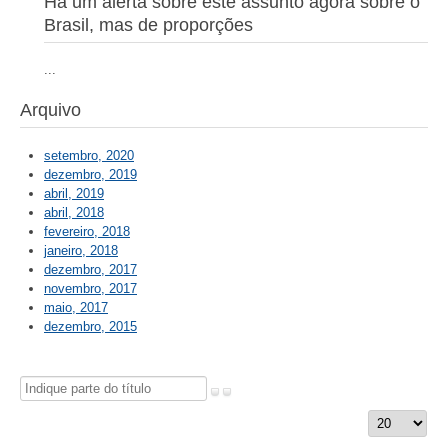
Há um alerta sobre este assunto agora sobre o
Brasil, mas de proporções
...
Arquivo
setembro, 2020
dezembro, 2019
abril, 2019
abril, 2018
fevereiro, 2018
janeiro, 2018
dezembro, 2017
novembro, 2017
maio, 2017
dezembro, 2015
Indique
parte
Qtd.
do
a