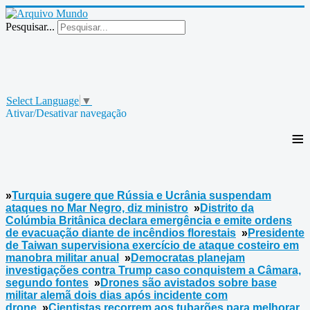
Pesquisar...
Select Language
▼
Ativar/Desativar navegação
≡
»
Turquia sugere que Rússia e Ucrânia suspendam
ataques no Mar Negro, diz ministro
»
Distrito da
Colúmbia Britânica declara emergência e emite ordens
de evacuação diante de incêndios florestais
»
Presidente
de Taiwan supervisiona exercício de ataque costeiro em
manobra militar anual
»
Democratas planejam
investigações contra Trump caso conquistem a Câmara,
segundo fontes
»
Drones são avistados sobre base
militar alemã dois dias após incidente com
drone
»
Cientistas recorrem aos tubarões para melhorar