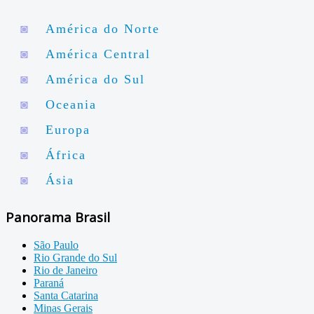
◙
América do Norte
◙
América Central
◙
América do Sul
◙
Oceania
◙
Europa
◙
África
◙
Ásia
Panorama Brasil
São Paulo
Rio Grande do Sul
Rio de Janeiro
Paraná
Santa Catarina
Minas Gerais