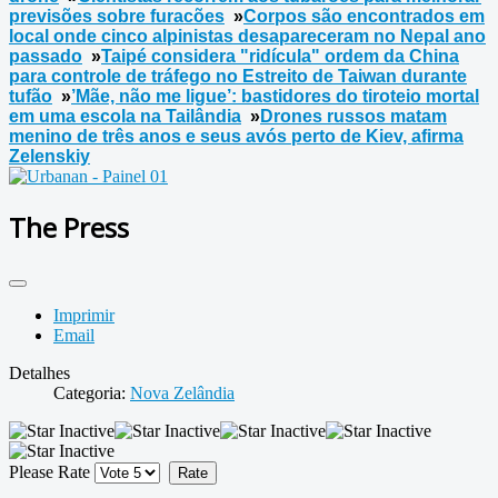
previsões sobre furacões
»
Corpos são encontrados em
local onde cinco alpinistas desapareceram no Nepal ano
passado
»
Taipé considera "ridícula" ordem da China
para controle de tráfego no Estreito de Taiwan durante
tufão
»
’Mãe, não me ligue’: bastidores do tiroteio mortal
em uma escola na Tailândia
»
Drones russos matam
menino de três anos e seus avós perto de Kiev, afirma
Zelenskiy
The Press
Imprimir
Email
Detalhes
Categoria:
Nova Zelândia
Please Rate