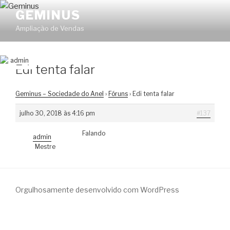
Pular
GEMINUS
para
Ampliação de Vendas
o
conteúdo
Edi tenta falar
Geminus – Sociedade do Anel
›
Fóruns
›
Edi tenta falar
julho 30, 2018 às 4:16 pm
#137
Falando
admin
Mestre
Orgulhosamente desenvolvido com WordPress